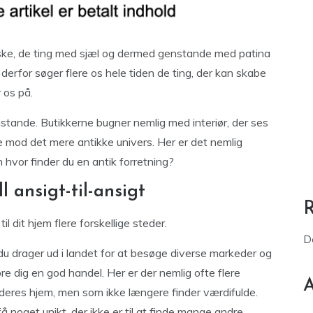
ske, de ting med sjæl og dermed genstande med patina
g derfor søger flere os hele tiden de ting, der kan skabe
 os på.
tande. Butikkerne bugner nemlig med interiør, der ses
ge mod det mere antikke univers. Her er det nemlig
n hvor finder du en antik forretning?
 ansigt-til-ansigt
il dit hjem flere forskellige steder.
D
u drager ud i landet for at besøge diverse markeder og
re dig en god handel. Her er der nemlig ofte flere
A
i deres hjem, men som ikke længere finder værdifulde.
å noget unikt, der ikke er til at finde mange andre