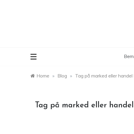
Skip
to
content
Bemæ
Home
»
Blog
»
Tag på marked eller handel
Tag på marked eller hande