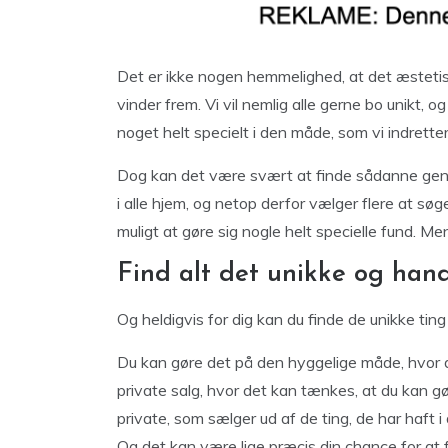
Det er ikke nogen hemmelighed, at det æsteti
vinder frem. Vi vil nemlig alle gerne bo unikt, o
noget helt specielt i den måde, som vi indretter
Dog kan det være svært at finde sådanne gens
i alle hjem, og netop derfor vælger flere at sø
muligt at gøre sig nogle helt specielle fund. Me
Find alt det unikke og handl
Og heldigvis for dig kan du finde de unikke ting t
Du kan gøre det på den hyggelige måde, hvor d
private salg, hvor det kan tænkes, at du kan gø
private, som sælger ud af de ting, de har haft 
Og det kan være lige præcis din chance for at f