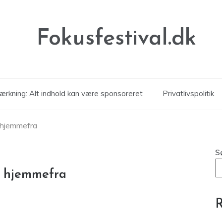
Fokusfestival.dk
rkning: Alt indhold kan være sponsoreret
Privatlivspolitik
 hjemmefra
S
l hjemmefra
R