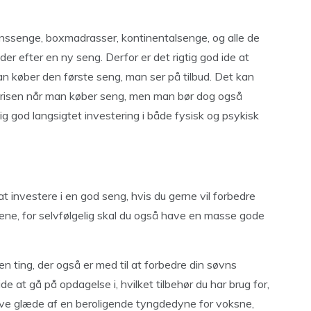
nssenge, boxmadrasser, kontinentalsenge, og alle de
r efter en ny seng. Derfor er det rigtig god ide at
n køber den første seng, man ser på tilbud. Det kan
r prisen når man køber seng, men man bør dog også
ig god langsigtet investering i både fysisk og psykisk
at investere i en god seng, hvis du gerne vil forbedre
ene, for selvfølgelig skal du også have en masse gode
n ting, der også er med til at forbedre din søvns
de at gå på opdagelse i, hvilket tilbehør du har brug for,
ave glæde af en beroligende tyngdedyne for voksne,