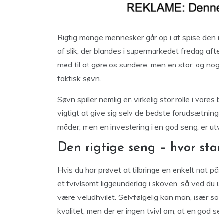
Rigtig mange mennesker går op i at spise den
af slik, der blandes i supermarkedet fredag aft
med til at gøre os sundere, men en stor, og nogl
faktisk søvn.
Søvn spiller nemlig en virkelig stor rolle i vor
vigtigt at give sig selv de bedste forudsætni
måder, men en investering i en god seng, er utv
Den rigtige seng – hvor st
Hvis du har prøvet at tilbringe en enkelt nat p
et tvivlsomt liggeunderlag i skoven, så ved du
være veludhvilet. Selvfølgelig kan man, især s
kvalitet, men der er ingen tvivl om, at en god s