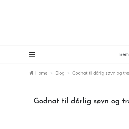
Skip
to
content
Bemæ
Home
»
Blog
»
Godnat til dårlig søvn og t
Godnat til dårlig søvn og t