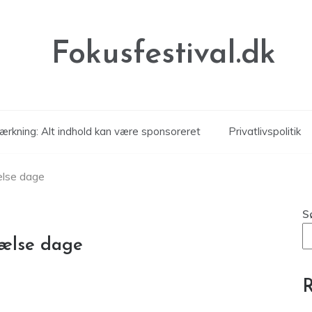
Fokusfestival.dk
rkning: Alt indhold kan være sponsoreret
Privatlivspolitik
rælse dage
S
rælse dage
R