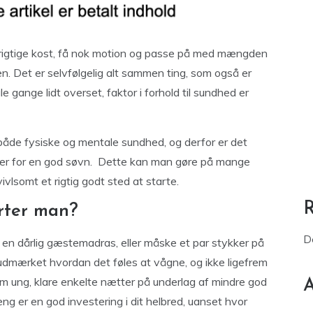
 rigtige kost, få nok motion og passe på med mængden
en. Det er selvfølgelig alt sammen ting, som også er
e gange lidt overset, faktor i forhold til sundhed er
es både fysiske og mentale sundhed, og derfor er det
nger for en god søvn. Dette kan man gøre på mange
ivlsomt et rigtig godt sted at starte.
arter man?
D
å en dårlig gæstemadras, eller måske et par stykker på
 udmærket hvordan det føles at vågne, og ikke ligefrem
om ung, klare enkelte nætter på underlag af mindre god
A
eng er en god investering i dit helbred, uanset hvor