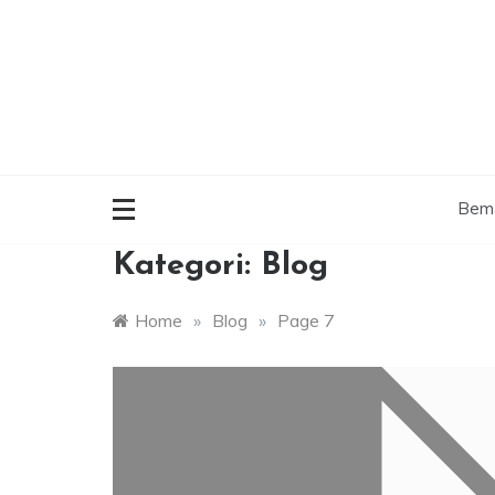
Skip
to
content
Bemæ
Kategori:
Blog
Home
»
Blog
»
Page 7